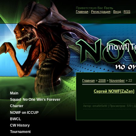
Приветствую Вас
Гость
Главная
|
Регистрация
|
Вход
|
RSS
[nowf]
Главная
»
2008
»
November
»
22
Сергей NOWF[ZaZen]
Main
Squad No One Win's Forever
Сharter
Автор: emaNtSeW | Просмотров: 570 | 
NOWF on ICCUP
BWCL
CW History
Tournament