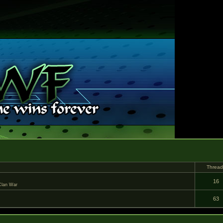
Threa
16
Clan War
63