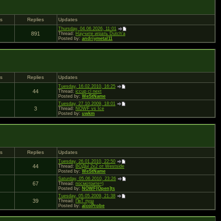
ds
Replies
Updates
Thursday, 04.06.2026, 11:01
891
Thread:
Научите играть Dutch'а
Posted by:
andriymetal11
ds
Replies
Updates
Tuesday, 16.02.2010, 16:25
44
Thread:
iccup cl next
Posted by:
WeStName
Tuesday, 27.10.2009, 18:01
3
Thread:
NOWF vs Ice
Posted by:
uwkm
ds
Replies
Updates
Tuesday, 26.01.2010, 22:50
44
Thread:
ВОДЫ 2х2 от Westside
Posted by:
WeStName
Saturday, 05.06.2010, 23:26
67
Thread:
посмотрите=)
Posted by:
NOWF[Open]ts
Tuesday, 05.05.2009, 21:38
39
Thread:
ПвТ пуш
Posted by:
alcoProbe