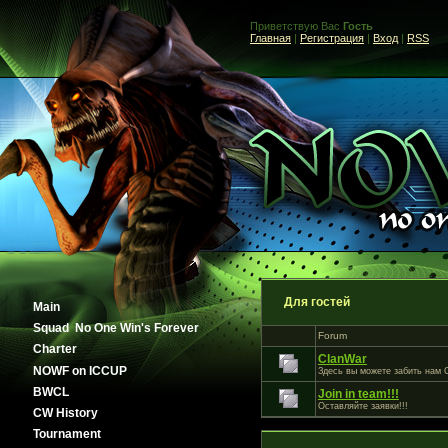
Приветствую Вас
Гость
Главная
|
Регистрация
|
Вход
|
RSS
Для гостей
Main
Squad No One Win's Forever
Forum
Сharter
ClanWar
NOWF on ICCUP
Здесь вы можете забить нам 
BWCL
Join in team!!!
Оставляйте заявки!!!
CW History
Tournament