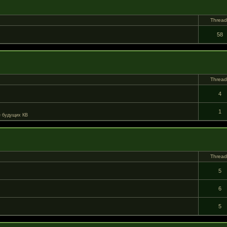
Threa
58
Threa
4
1
е будущих КВ
Threa
5
6
5