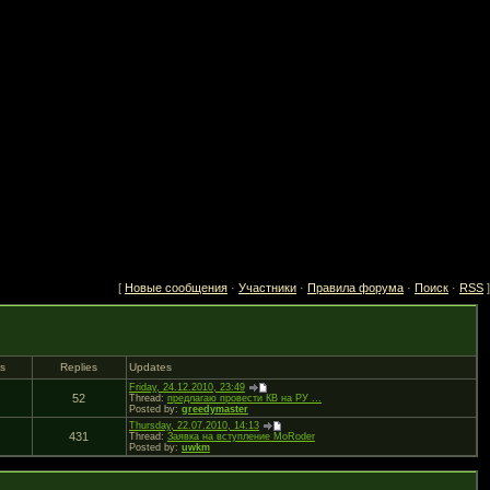
[
Новые сообщения
·
Участники
·
Правила форума
·
Поиск
·
RSS
]
ds
Replies
Updates
Friday, 24.12.2010, 23:49
52
Thread:
предлагаю провести КВ на РУ ...
Posted by:
greedymaster
Thursday, 22.07.2010, 14:13
431
Thread:
Заявка на вступление MoRoder
Posted by:
uwkm