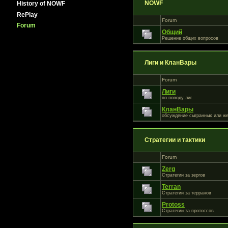
NOWF
History of NOWF
RePlay
Forum
Forum
Общий
Решение общих вопросов
Лиги и КланВары
Forum
Лиги
по поводу лиг
КланВары
обсуждение сыгранных или ж
Стратегии и тактики
Forum
Zerg
Стратегии за зергов
Terran
Cтратегии за терранов
Protoss
Стратегии за протоссов