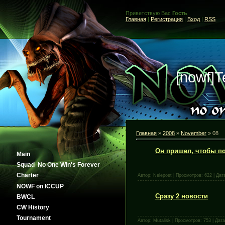
Приветствую Вас
Гость
Главная
|
Регистрация
|
Вход
|
RSS
[nowf]
Главная
»
2008
»
November
»
08
Он пришел, чтобы по
Main
Squad No One Win's Forever
Сharter
Автор: Nelepost | Просмотров: 622 | Дат
NOWF on ICCUP
Сразу 2 новости
BWCL
CW History
Tournament
Автор: Mutalisk | Просмотров: 753 | Дат