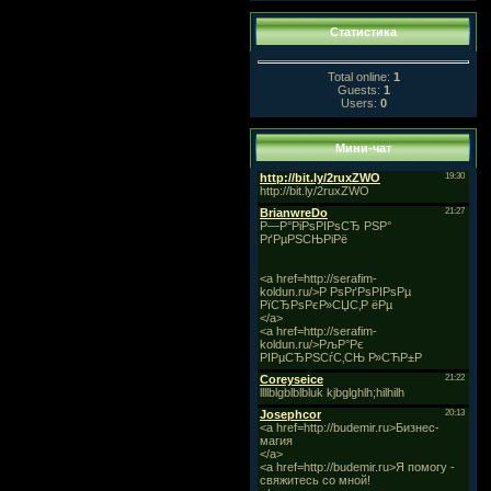
Статистика
Total online:
1
Guests:
1
Users:
0
Мини-чат