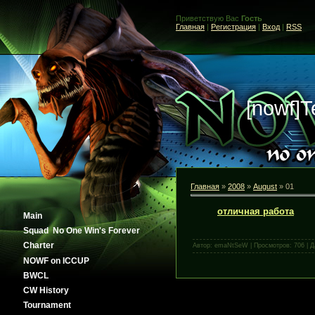
Приветствую Вас
Гость
Главная
|
Регистрация
|
Вход
|
RSS
[nowf]
Главная
»
2008
»
August
»
01
отличная работа
Main
Squad No One Win's Forever
Сharter
Автор: emaNtSeW | Просмотров: 706 | 
NOWF on ICCUP
BWCL
CW History
Tournament