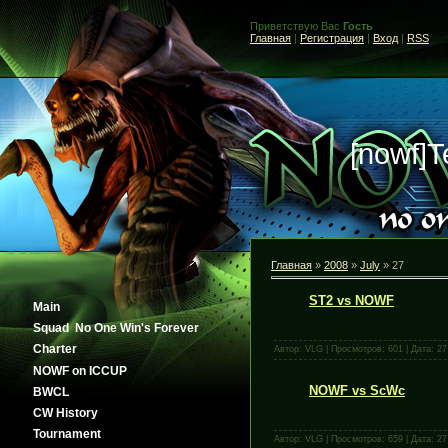
Приветствую Вас
Гость
Главная
|
Регистрация
|
Вход
|
RSS
[nowf]
Главная
»
2008
»
July
»
27
ST2 vs NOWF
Main
Squad No One Win's Forever
Сharter
Автор: VLG | Просмотров: 601 | Дата:
27
NOWF on ICCUP
NOWF vs ScWc
BWCL
CW History
Tournament
Автор: VLG | Просмотров: 659 | Дата:
27