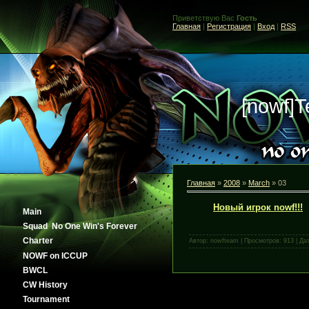
Приветствую Вас
Гость
Главная
|
Регистрация
|
Вход
|
RSS
[nowf]
Главная
»
2008
»
March
»
03
Новый игрок nowf!!!
Main
Squad No One Win's Forever
Сharter
Автор: nowfteam | Просмотров: 913 | Да
NOWF on ICCUP
BWCL
CW History
Tournament