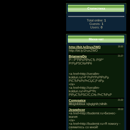
Статистика
Total online:
1
Guests:
1
Users:
0
Мини-чат